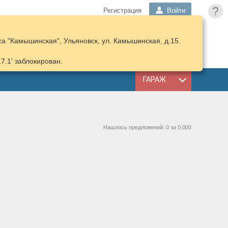
?
Регистрация
Войти
а "Камышинская", Ульяновск, ул. Камышинская, д.15.
ПОДОБРАТЬ
КОРЗИНА
ЗАПЧАСТИ
17.1' заблокирован.
ГАРАЖ
Нашлось предложений: 0 за 0.000