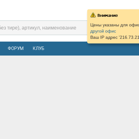
Цены указаны для офиса
другой офис
Ваш IP адрес '216.73.2
ФОРУМ
КЛУБ