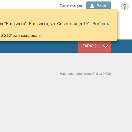
?
Регистрация
Войти
 "Егорьевск", Егорьевск, ул. Советская, д.191.
Выбрать
ПОДОБРАТЬ
КОРЗИНА
ЗАПЧАСТИ
16.212' заблокирован.
ГАРАЖ
Нашлось предложений: 0 за 0.000