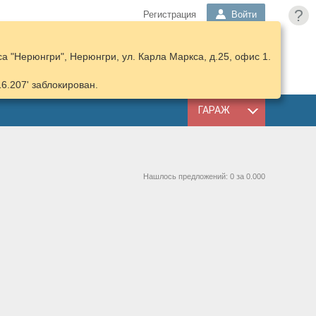
?
Регистрация
Войти
 "Нерюнгри", Нерюнгри, ул. Карла Маркса, д.25, офис 1.
ПОДОБРАТЬ
КОРЗИНА
ЗАПЧАСТИ
16.207' заблокирован.
ГАРАЖ
Нашлось предложений: 0 за 0.000