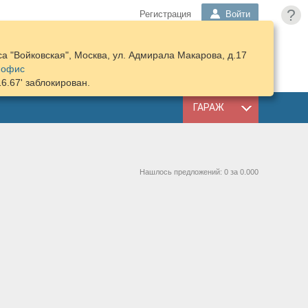
?
Регистрация
Войти
а "Войковская", Москва, ул. Адмирала Макарова, д.17
ПОДОБРАТЬ
КОРЗИНА
 офис
ЗАПЧАСТИ
16.67' заблокирован.
ГАРАЖ
Нашлось предложений: 0 за 0.000