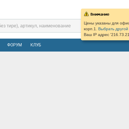
Цены указаны для офис
корп.1.
Выбрать другой
Ваш IP адрес '216.73.2
ФОРУМ
КЛУБ