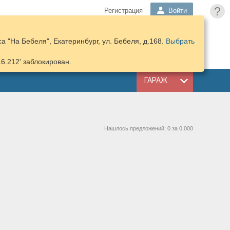
?
Регистрация
Войти
 "На Бебеля", Екатеринбург, ул. Бебеля, д.168.
Выбрать
ПОДОБРАТЬ
КОРЗИНА
ЗАПЧАСТИ
16.212' заблокирован.
ГАРАЖ
Нашлось предложений: 0 за 0.000