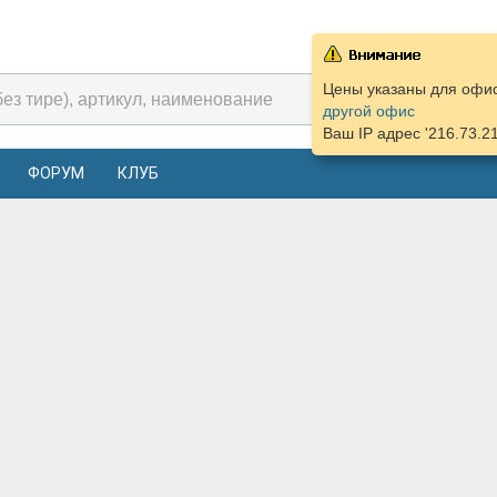
Цены указаны для офиса
другой офис
Ваш IP адрес '216.73.2
ФОРУМ
КЛУБ