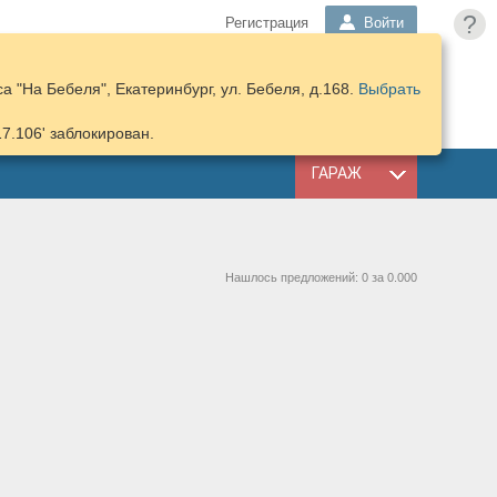
?
Регистрация
Войти
 "На Бебеля", Екатеринбург, ул. Бебеля, д.168.
Выбрать
ПОДОБРАТЬ
КОРЗИНА
ЗАПЧАСТИ
17.106' заблокирован.
ГАРАЖ
Нашлось предложений: 0 за 0.000