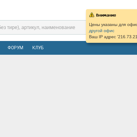
Цены указаны для офиса
другой офис
Ваш IP адрес '216.73.2
ФОРУМ
КЛУБ