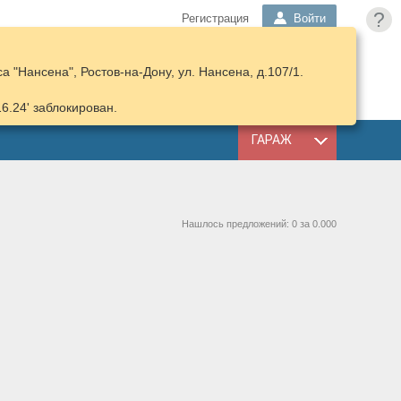
?
Регистрация
Войти
 "Нансена", Ростов-на-Дону, ул. Нансена, д.107/1.
ПОДОБРАТЬ
КОРЗИНА
ЗАПЧАСТИ
16.24' заблокирован.
ГАРАЖ
Нашлось предложений: 0 за 0.000