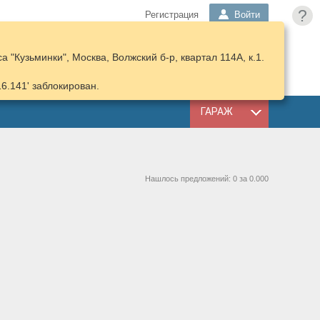
?
Регистрация
Войти
 "Кузьминки", Москва, Волжский б-р, квартал 114А, к.1.
ПОДОБРАТЬ
КОРЗИНА
ЗАПЧАСТИ
16.141' заблокирован.
ГАРАЖ
Нашлось предложений: 0 за 0.000