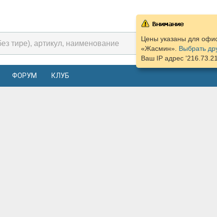
Цены указаны для офиса
«Жасмин».
Выбрать др
Ваш IP адрес '216.73.2
ФОРУМ
КЛУБ