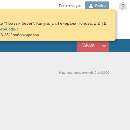
?
Регистрация
Войти
 "Правый берег", Калуга, ул. Генерала Попова, д.2 ТД
ПОДОБРАТЬ
КОРЗИНА
угой офис
ЗАПЧАСТИ
16.251' заблокирован.
ГАРАЖ
Нашлось предложений: 0 за 0.000