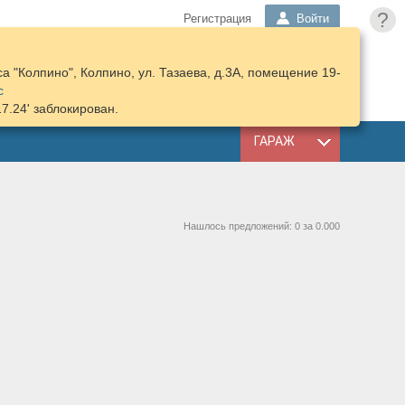
?
Регистрация
Войти
 "Колпино", Колпино, ул. Тазаева, д.3А, помещение 19-
ПОДОБРАТЬ
КОРЗИНА
с
ЗАПЧАСТИ
17.24' заблокирован.
ГАРАЖ
Нашлось предложений: 0 за 0.000