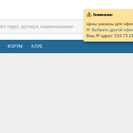
Цены указаны для офиса
Н.
Выбрать другой офи
Ваш IP адрес '216.73.2
ФОРУМ
КЛУБ