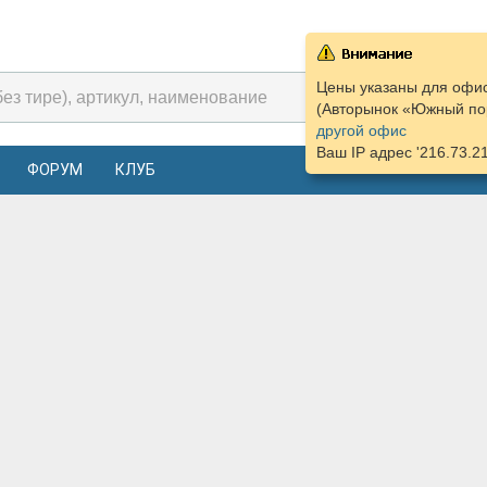
Цены указаны для офис
(Авторынок «Южный пор
другой офис
Ваш IP адрес '216.73.2
ФОРУМ
КЛУБ