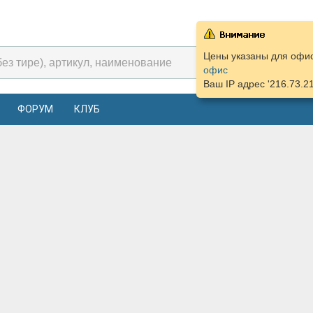
Цены указаны для офиса
офис
Ваш IP адрес '216.73.2
ФОРУМ
КЛУБ