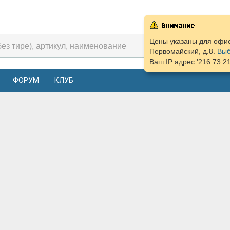
Цены указаны для офис
Первомайский, д.8.
Выб
Ваш IP адрес '216.73.2
ФОРУМ
КЛУБ