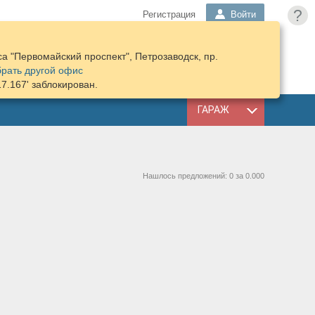
?
Регистрация
Войти
а "Первомайский проспект", Петрозаводск, пр.
ПОДОБРАТЬ
КОРЗИНА
рать другой офис
ЗАПЧАСТИ
17.167' заблокирован.
ГАРАЖ
Нашлось предложений: 0 за 0.000