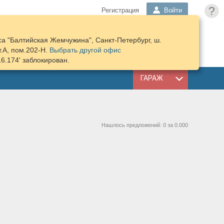
?
Регистрация
Войти
а "Балтийская Жемчужина", Санкт-Петербург, ш.
ПОДОБРАТЬ
КОРЗИНА
т.А, пом.202-Н.
Выбрать другой офис
ЗАПЧАСТИ
16.174' заблокирован.
ГАРАЖ
Нашлось предложений: 0 за 0.000