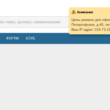
Цены указаны для офис
Петергофское, д.45, ли
Ваш IP адрес '216.73.2
ФОРУМ
КЛУБ