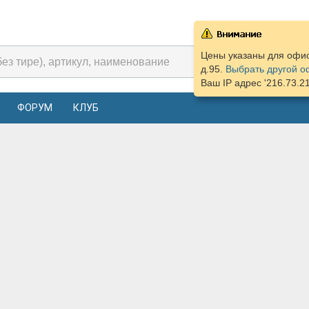
Цены указаны для офиса
д.95.
Выбрать другой о
Ваш IP адрес '216.73.2
ФОРУМ
КЛУБ