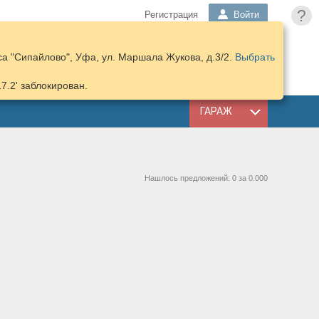
?
Регистрация
Войти
а "Сипайлово", Уфа, ул. Маршала Жукова, д.3/2.
Выбрать
ПОДОБРАТЬ
КОРЗИНА
ЗАПЧАСТИ
17.2' заблокирован.
ГАРАЖ
Нашлось предложений: 0 за 0.000