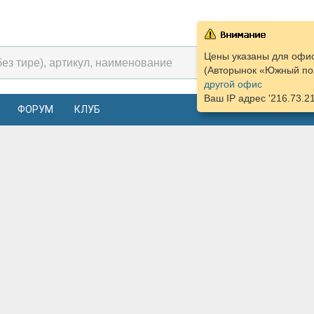
Цены указаны для офис
(Авторынок «Южный пор
другой офис
Ваш IP адрес '216.73.2
ФОРУМ
КЛУБ