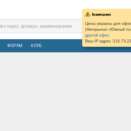
Цены указаны для офис
(Авторынок «Южный пор
другой офис
Ваш IP адрес '216.73.2
ФОРУМ
КЛУБ