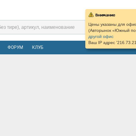
Цены указаны для офис
(Авторынок «Южный пор
другой офис
Ваш IP адрес '216.73.2
ФОРУМ
КЛУБ