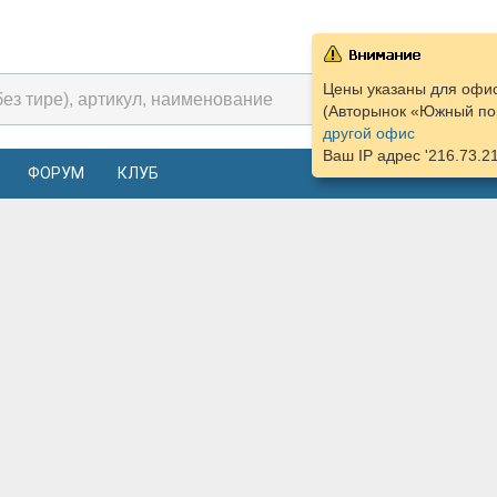
Цены указаны для офис
(Авторынок «Южный пор
другой офис
Ваш IP адрес '216.73.2
ФОРУМ
КЛУБ