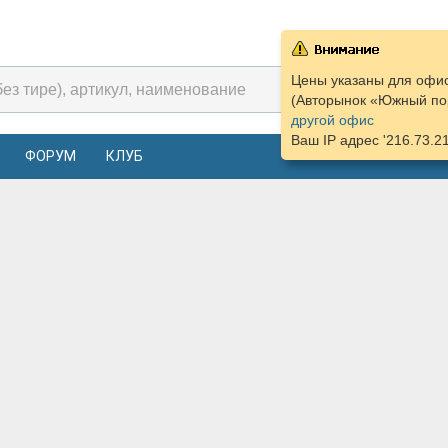
Цены указаны для офис
(Авторынок «Южный пор
другой офис
Ваш IP адрес '216.73.2
ФОРУМ
КЛУБ