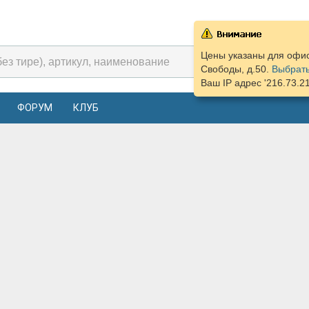
Цены указаны для офис
Свободы, д.50.
Выбрать
Ваш IP адрес '216.73.2
ФОРУМ
КЛУБ