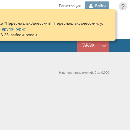
?
Регистрация
Войти
а "Переславль-Залесский", Переславль-Залесский, ул.
ПОДОБРАТЬ
КОРЗИНА
 другой офис
ЗАПЧАСТИ
16.26' заблокирован.
ГАРАЖ
Нашлось предложений: 0 за 0.000