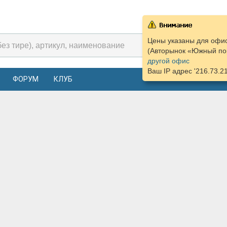
Цены указаны для офис
(Авторынок «Южный пор
другой офис
Ваш IP адрес '216.73.2
ФОРУМ
КЛУБ