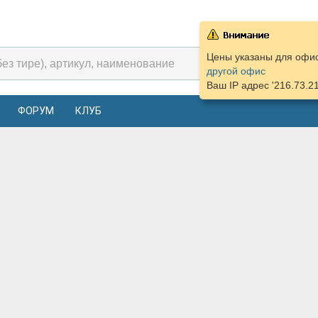
Цены указаны для офиса
другой офис
Ваш IP адрес '216.73.2
ФОРУМ
КЛУБ