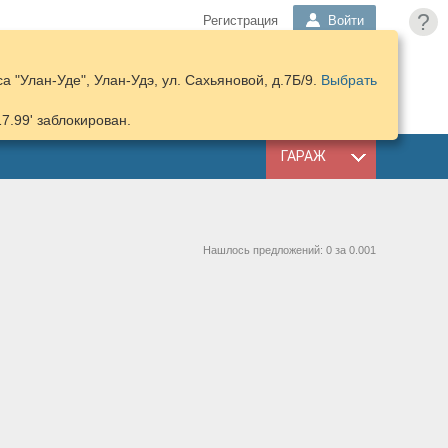
?
Регистрация
Войти
 "Улан-Уде", Улан-Удэ, ул. Сахьяновой, д.7Б/9.
Выбрать
ПОДОБРАТЬ
КОРЗИНА
ЗАПЧАСТИ
17.99' заблокирован.
ГАРАЖ
Нашлось предложений: 0 за 0.001