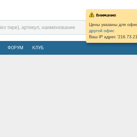
Цены указаны для офиса
другой офис
Ваш IP адрес '216.73.2
ФОРУМ
КЛУБ