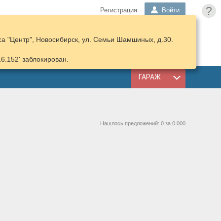
?
Регистрация
Войти
а "Центр", Новосибирск, ул. Семьи Шамшиных, д.30.
ПОДОБРАТЬ
КОРЗИНА
ЗАПЧАСТИ
16.152' заблокирован.
ГАРАЖ
Нашлось предложений: 0 за 0.000