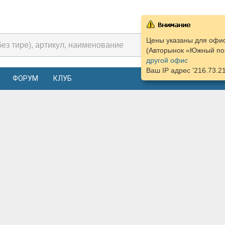
Цены указаны для офис
(Авторынок «Южный пор
другой офис
Ваш IP адрес '216.73.2
ФОРУМ
КЛУБ