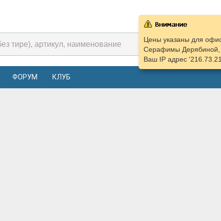
Цены указаны для офис
Серафимы Дерябиной, 
Ваш IP адрес '216.73.2
ФОРУМ
КЛУБ