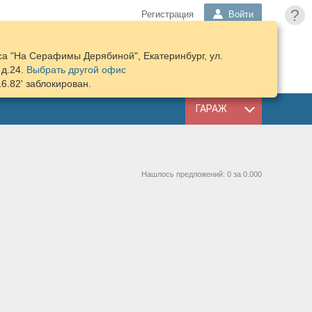
?
Регистрация
Войти
а "На Серафимы Дерябиной", Екатеринбург, ул.
ПОДОБРАТЬ
КОРЗИНА
д.24.
Выбрать другой офис
ЗАПЧАСТИ
16.82' заблокирован.
ГАРАЖ
Нашлось предложений: 0 за 0.000