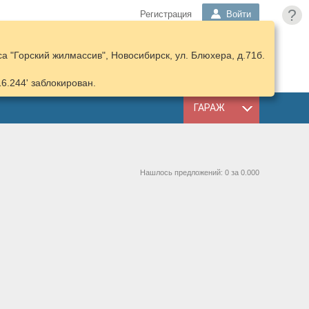
?
Регистрация
Войти
 "Горский жилмассив", Новосибирск, ул. Блюхера, д.71б.
ПОДОБРАТЬ
КОРЗИНА
ЗАПЧАСТИ
16.244' заблокирован.
ГАРАЖ
Нашлось предложений: 0 за 0.000