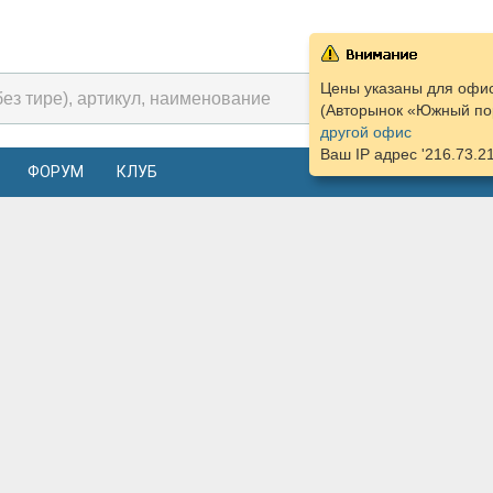
Цены указаны для офис
(Авторынок «Южный пор
другой офис
Ваш IP адрес '216.73.2
ФОРУМ
КЛУБ