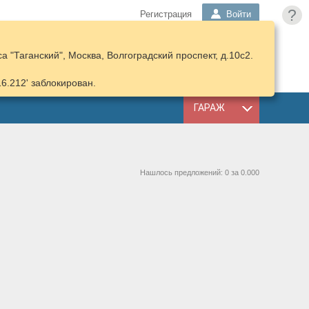
?
Регистрация
Войти
 "Таганский", Москва, Волгоградский проспект, д.10с2.
ПОДОБРАТЬ
КОРЗИНА
ЗАПЧАСТИ
16.212' заблокирован.
ГАРАЖ
Нашлось предложений: 0 за 0.000