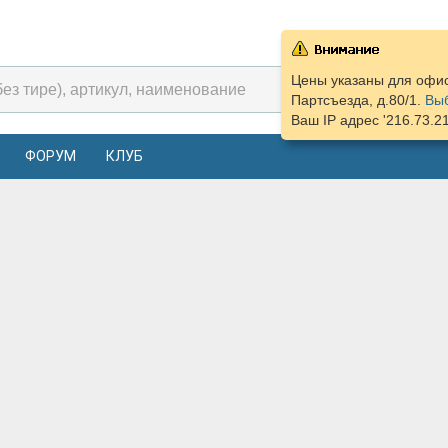
Цены указаны для офи
Партсъезда, д.80/1.
Выб
Ваш IP адрес '216.73.2
ФОРУМ
КЛУБ