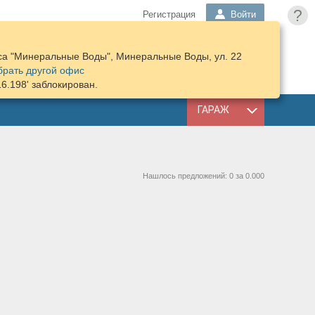
?
Регистрация
Войти
са "Минеральные Воды", Минеральные Воды, ул. 22
ПОДОБРАТЬ
КОРЗИНА
рать другой офис
ЗАПЧАСТИ
16.198' заблокирован.
ГАРАЖ
Нашлось предложений: 0 за 0.000