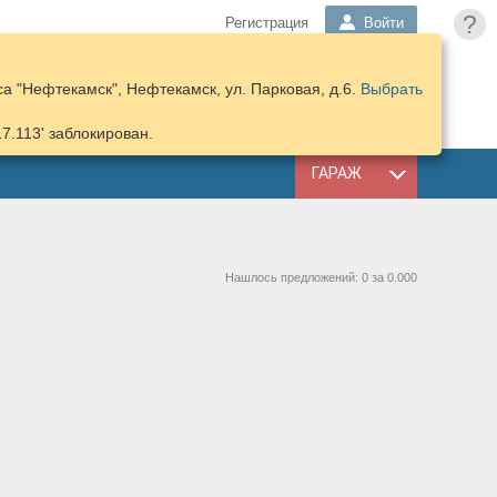
?
Регистрация
Войти
а "Нефтекамск", Нефтекамск, ул. Парковая, д.6.
Выбрать
ПОДОБРАТЬ
КОРЗИНА
ЗАПЧАСТИ
17.113' заблокирован.
ГАРАЖ
Нашлось предложений: 0 за 0.000