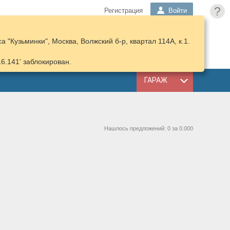
?
Регистрация
Войти
 "Кузьминки", Москва, Волжский б-р, квартал 114А, к.1.
ПОДОБРАТЬ
КОРЗИНА
ЗАПЧАСТИ
16.141' заблокирован.
ГАРАЖ
Нашлось предложений: 0 за 0.000