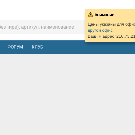
Цены указаны для офиса
другой офис
Ваш IP адрес '216.73.2
ФОРУМ
КЛУБ