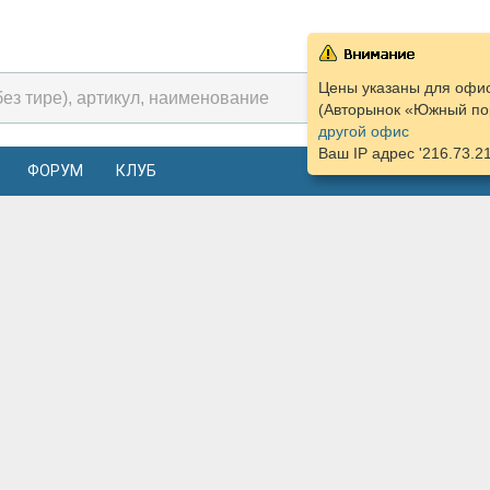
Цены указаны для офис
(Авторынок «Южный пор
другой офис
Ваш IP адрес '216.73.2
ФОРУМ
КЛУБ