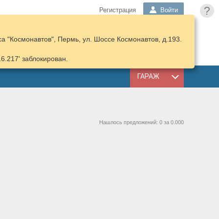
?
Регистрация
Войти
а "Космонавтов", Пермь, ул. Шоссе Космонавтов, д.193.
ПОДОБРАТЬ
КОРЗИНА
ЗАПЧАСТИ
16.217' заблокирован.
ГАРАЖ
Нашлось предложений: 0 за 0.000