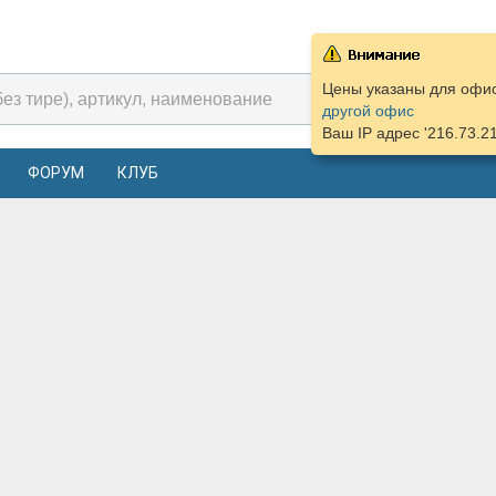
Цены указаны для офиса
другой офис
Ваш IP адрес '216.73.2
ФОРУМ
КЛУБ