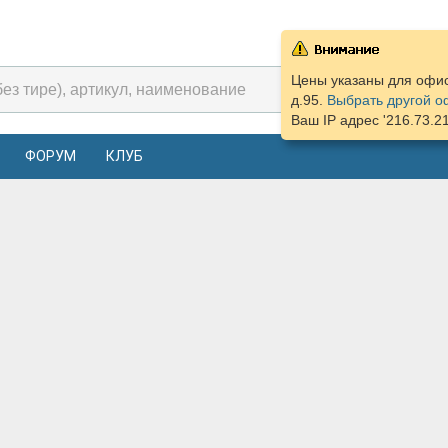
Цены указаны для офиса
д.95.
Выбрать другой о
Ваш IP адрес '216.73.2
ФОРУМ
КЛУБ