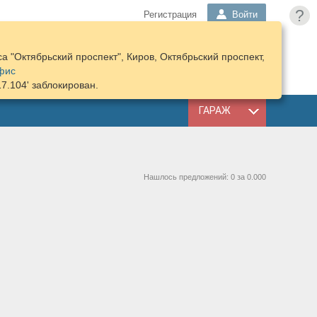
?
Регистрация
Войти
 "Октябрьский проспект", Киров, Октябрьский проспект,
ПОДОБРАТЬ
КОРЗИНА
фис
ЗАПЧАСТИ
17.104' заблокирован.
ГАРАЖ
Нашлось предложений: 0 за 0.000