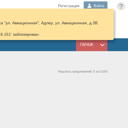
?
Регистрация
Войти
 "ул. Авиационная", Адлер, ул. Авиационная, д.3В.
ПОДОБРАТЬ
КОРЗИНА
ЗАПЧАСТИ
16.151' заблокирован.
ГАРАЖ
Нашлось предложений: 0 за 0.000