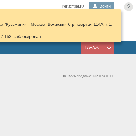
?
Регистрация
Войти
 "Кузьминки", Москва, Волжский б-р, квартал 114А, к.1.
ПОДОБРАТЬ
КОРЗИНА
ЗАПЧАСТИ
17.152' заблокирован.
ГАРАЖ
Нашлось предложений: 0 за 0.000