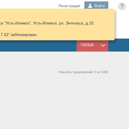
?
Регистрация
Войти
 "Усть-Илимск", Усть-Илимск, ул. Энгельса, д.10.
ПОДОБРАТЬ
КОРЗИНА
ЗАПЧАСТИ
17.62' заблокирован.
ГАРАЖ
Нашлось предложений: 0 за 0.000