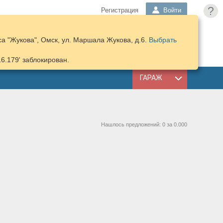
?
Регистрация
Войти
а "Жукова", Омск, ул. Маршала Жукова, д.6.
Выбрать
ПОДОБРАТЬ
КОРЗИНА
ЗАПЧАСТИ
16.179' заблокирован.
ГАРАЖ
Нашлось предложений: 0 за 0.000