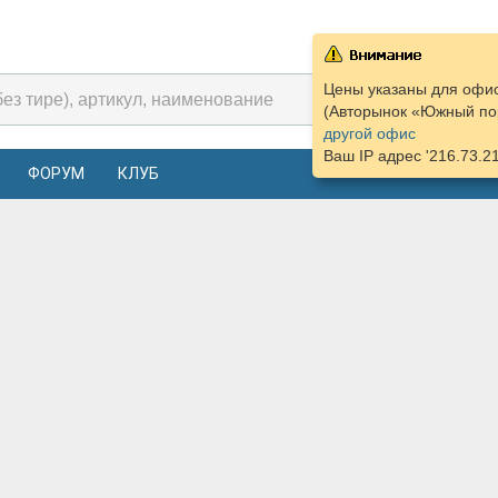
Цены указаны для офис
(Авторынок «Южный пор
другой офис
Ваш IP адрес '216.73.2
ФОРУМ
КЛУБ