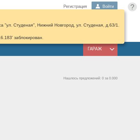
?
Регистрация
Войти
 "ул. Студеная", Нижний Новгород, ул. Студеная, д.63/1.
ПОДОБРАТЬ
КОРЗИНА
ЗАПЧАСТИ
16.183' заблокирован.
ГАРАЖ
Нашлось предложений: 0 за 0.000