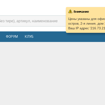
Цены указаны для офис
остров, 2-я линия, дом 
Ваш IP адрес '216.73.2
ФОРУМ
КЛУБ