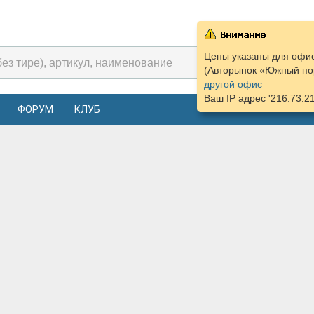
Цены указаны для офис
(Авторынок «Южный пор
другой офис
Ваш IP адрес '216.73.2
ФОРУМ
КЛУБ