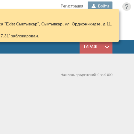
?
Регистрация
Войти
 "Exist Сыктывкар", Сыктывкар, ул. Орджоникидзе, д.11.
ПОДОБРАТЬ
КОРЗИНА
ЗАПЧАСТИ
17.31' заблокирован.
ГАРАЖ
Нашлось предложений: 0 за 0.000