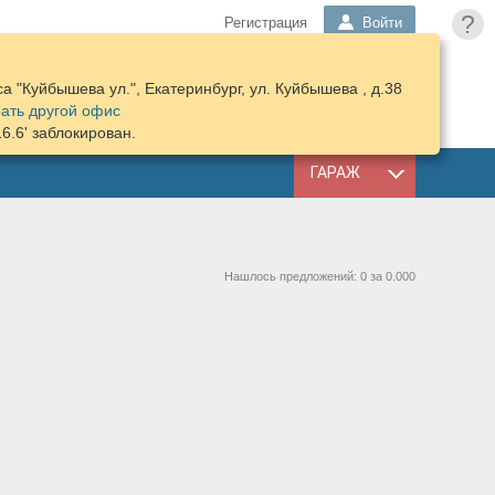
?
Регистрация
Войти
 "Куйбышева ул.", Екатеринбург, ул. Куйбышева , д.38
ПОДОБРАТЬ
КОРЗИНА
ать другой офис
ЗАПЧАСТИ
16.6' заблокирован.
ГАРАЖ
Нашлось предложений: 0 за 0.000