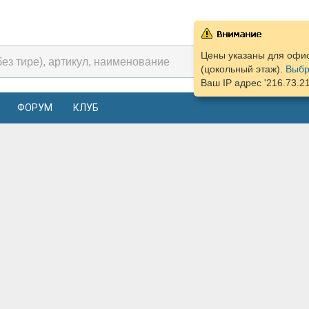
Цены указаны для офиса
(цокольный этаж).
Выбр
Ваш IP адрес '216.73.2
ФОРУМ
КЛУБ