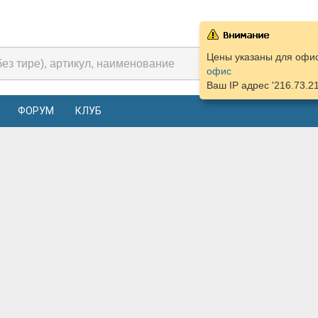
Цены указаны для офиса
офис
Ваш IP адрес '216.73.2
ФОРУМ
КЛУБ